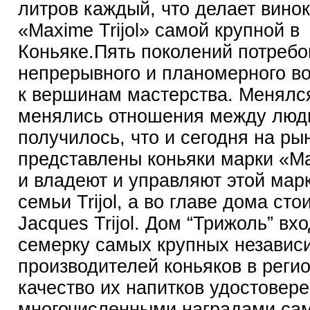
литров каждый, что делает вино
«Maxime Trijol» самой крупной в
Коньяке.Пять поколений потребо
непрерывного и планомерного в
к вершинам мастерства. Менялс
менялись отношения между людь
получилось, что и сегодня на ры
представлены коньяки марки «Max
и владеют и управляют этой мар
семьи Trijol, а во главе дома стои
Jacques Trijol. Дом “Трижоль” вхо
семерку самых крупных независ
производителей коньяков в регио
качество их напитков удостовер
многочисленными наградами са