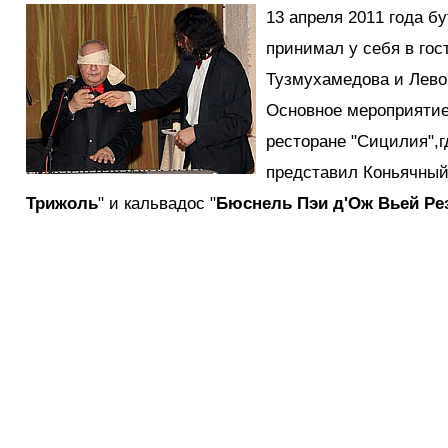
13 апреля 2011 года б
принимал у себя в гос
Тузмухамедова и Лево
Основное мероприятие
ресторане "Сицилия",г
представил Коньячный
Трижоль
" и кальвадос "
Бюснель Пэи д'Ож Вьей Ре