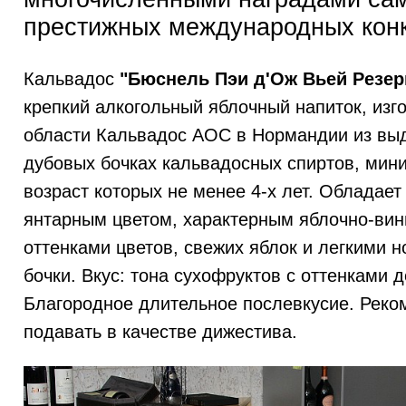
престижных международных конк
Кальвадос
"Бюснель Пэи д'Ож Вьей Резе
крепкий алкогольный яблочный напиток, изг
области Кальвадос АОС в Нормандии из вы
дубовых бочках кальвадосных спиртов, ми
возраст которых не менее 4-х лет. Обладае
янтарным цветом, характерным яблочно-вин
оттенками цветов, свежих яблок и легкими 
бочки. Вкус: тона сухофруктов с оттенками д
Благородное длительное послевкусие. Реко
подавать в качестве дижестива.