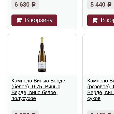
6 630
5 440
Р
Р
В корзину
В ко
Кампело Винью Верде
Кампело В
(белое), 0.75, Винью
(розовое),
Верде, вино белое,
Верде, вин
полусухое
сухое