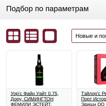
Подбор по параметрам
Новые и п
Уор'с Файн Уайт 0.75,
Тэйлор'с Р
Дору, СИМИНГТОН
Порт Исто
ФЕМИЛИ ЭСТЕЙТ,
Эдишн DO 0