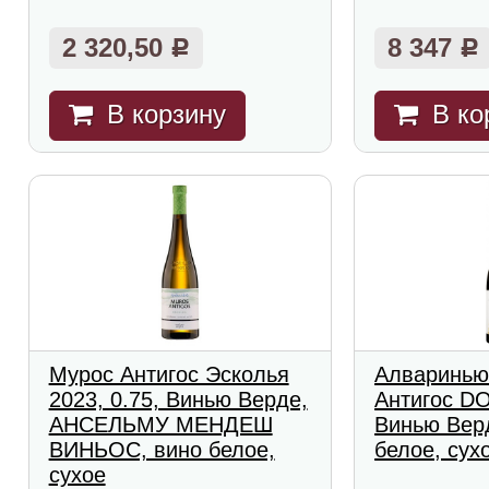
2 320,50
8 347
Р
Р
В корзину
В ко
Мурос Антигос Эсколья
Алваринью
2023, 0.75, Винью Верде,
Антигос DO
АНСЕЛЬМУ МЕНДЕШ
Винью Вер
ВИНЬОС, вино белое,
белое, сух
сухое