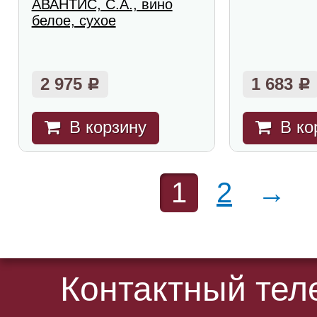
АВАНТИС, С.А., вино
белое, сухое
2 975
1 683
Р
Р
В корзину
В ко
1
2
→
Контактный те