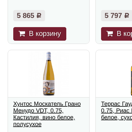
5 865
5 797
Р
Р
В корзину
В ко
Хунтос Москатель Грано
Террас Гау
Менудо VDT, 0.75,
0.75, Риас
Кастилия, вино белое,
белое, сух
полусухое