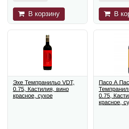
В корзину
В ко
Эхе Темпранильо VDT,
Пасо А Па
0.75, Кастилия, вино
Темпранил
красное, сухое
0.75, Каст
красное, с