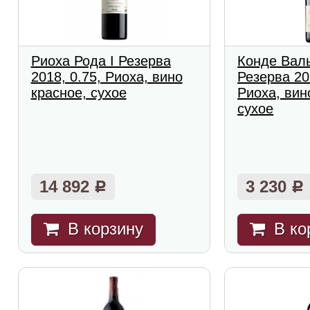
Риоха Рода I Резерва
Конде Вал
2018, 0.75, Риоха, вино
Резерва 20
красное, сухое
Риоха, вин
сухое
14 892
3 230
Р
Р
В корзину
В ко