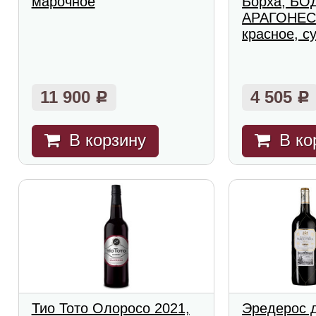
марочное
Борха, БО
АРАГОНЕСА
красное, с
11 900
4 505
Р
Р
В корзину
В ко
Тио Тото Олоросо 2021,
Эредерос 