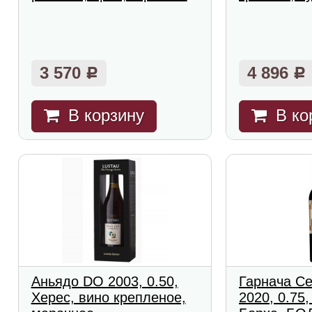
3 570
4 896
Р
Р
В корзину
В ко
Аньядо DO 2003, 0.50,
Гарнача С
Херес, вино крепленое,
2020, 0.75