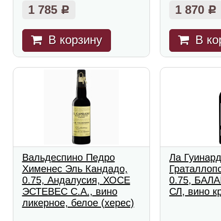
1 785
1 870
Р
Р
В корзину
В ко
Вальдеспино Педро
Ла Гуинар
Хименес Эль Кандадо,
Граталлопс
0.75, Андалусия, ХОСЕ
0.75, БАЛ
ЭСТЕВЕС С.А., вино
СЛ, вино к
ликерное, белое (херес)