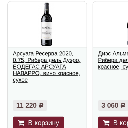
Арсуага Ресерва 2020,
Диэс Альме
0.75, Рибера дель Дуэро,
Рибера дел
БОДЕГАС АРСУАГА
красное, с
НАВАРРО, вино красное,
сухое
11 220
3 060
Р
Р
В корзину
В ко