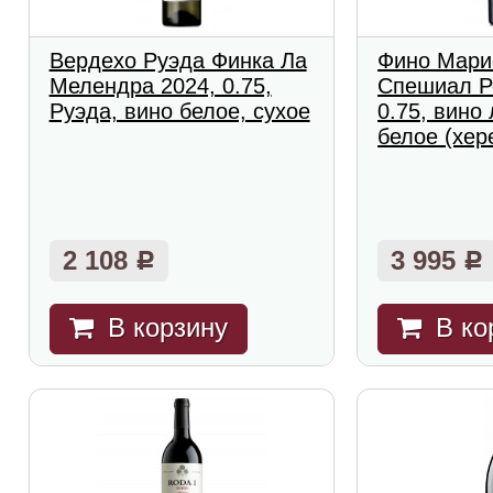
Вердехо Руэда Финка Ла
Фино Мари
Мелендра 2024, 0.75,
Спешиал Р
Руэда, вино белое, сухое
0.75, вино
белое (хер
2 108
3 995
Р
Р
В корзину
В ко