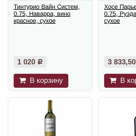
Тинтурио Вайн Систем,
Хосе Парье
0.75, Наварра, вино
0.75, Руэд
красное, сухое
сухое
1 020
3 833,5
Р
В корзину
В ко