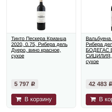
Тинто Пескера Крианца
Вальбуена 
2020, 0.75, Рибера дель
Рибера дел
Дуеро, вино красное,
БОДЕГАС 
сухое
СИЦИЛИЯ, 
сухое
5 797
42 483
Р
В корзину
В ко