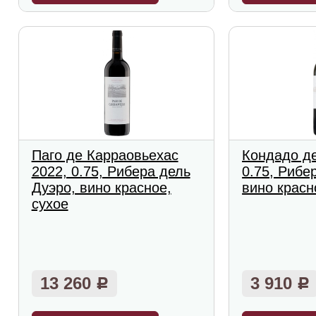
Паго де Карраовьехас
Кондадо де
2022, 0.75, Рибера дель
0.75, Рибе
Дуэро, вино красное,
вино красн
сухое
13 260
3 910
Р
Р