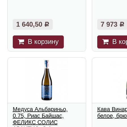
1 640,50
7 973
Р
Р
В корзину
В ко
Медуса Альбариньо,
Кава Винар
0.75, Риас Байшас,
белое, брю
ФЕЛИКС СОЛИС