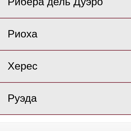
Рибера дель Дуэро
Риоха
Херес
Руэда