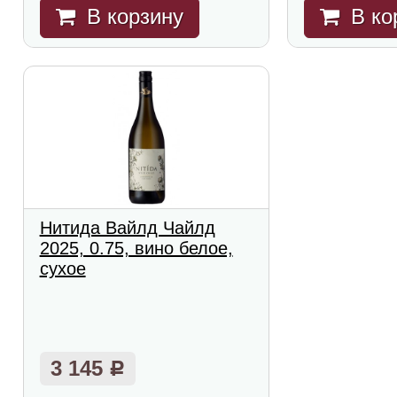
В корзину
В ко
Нитида Вайлд Чайлд
2025, 0.75, вино белое,
сухое
3 145
Р