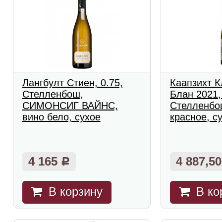
Лангбулт Стиен, 0.75,
Каапзихт 
Стелленбош,
Блан 2021,
СИМОНСИГ ВАЙНС,
Стелленбо
вино бело, сухое
красное, с
4 165
4 887,5
Р
В корзину
В ко