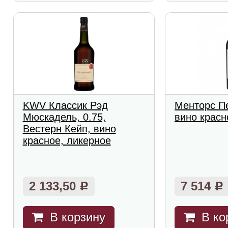
KWV Классик Рэд
Менторс Пе
Мюскадель, 0.75,
вино красн
Вестерн Кейп, вино
красное, ликерное
2 133,50
7 514
Р
Р
В корзину
В ко