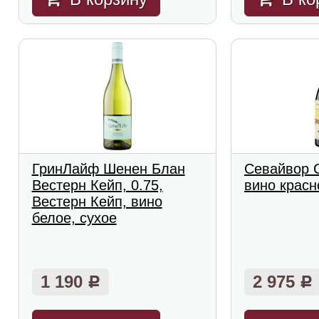
ГринЛайф Шенен Блан
Севайвор С
Вестерн Кейп, 0.75,
вино красн
Вестерн Кейп, вино
белое, сухое
1 190
2 975
Р
Р