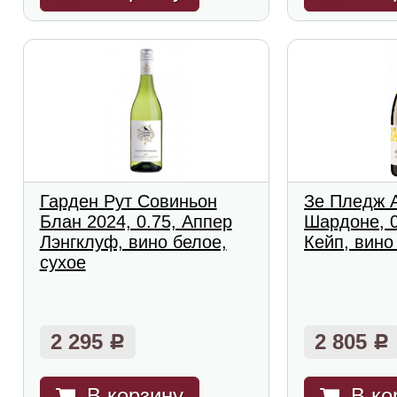
Гарден Рут Совиньон
Зе Пледж 
Блан 2024, 0.75, Аппер
Шардоне, 0
Лэнгклуф, вино белое,
Кейп, вино
сухое
2 295
2 805
Р
Р
В корзину
В ко