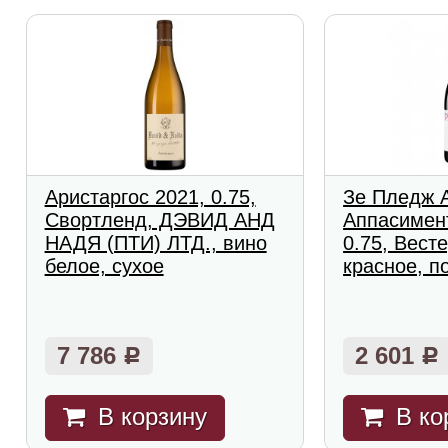
Аристаргос 2021, 0.75,
Зе Пледж 
Свортленд, ДЭВИД АНД
Аппасимен
НАДЯ (ПТИ) ЛТД., вино
0.75, Вест
белое, сухое
красное, п
7 786
2 601
Р
Р
В корзину
В ко