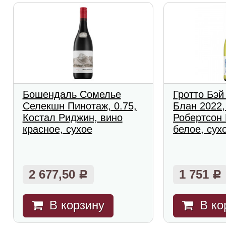
Бошендаль Сомелье
Гротто Бэй
Селекшн Пинотаж, 0.75,
Блан 2022,
Костал Риджин, вино
Робертсон 
красное, сухое
белое, сух
2 677,50
1 751
Р
Р
В корзину
В ко