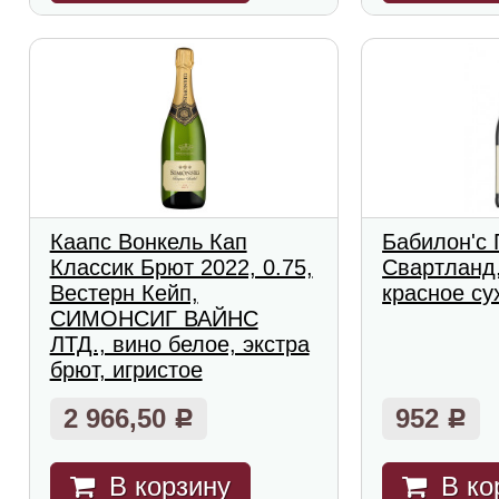
Каапс Вонкель Кап
Бабилон'с 
Классик Брют 2022, 0.75,
Свартланд,
Вестерн Кейп,
красное су
СИМОНСИГ ВАЙНС
ЛТД., вино белое, экстра
брют, игристое
2 966,50
952
Р
Р
В корзину
В ко