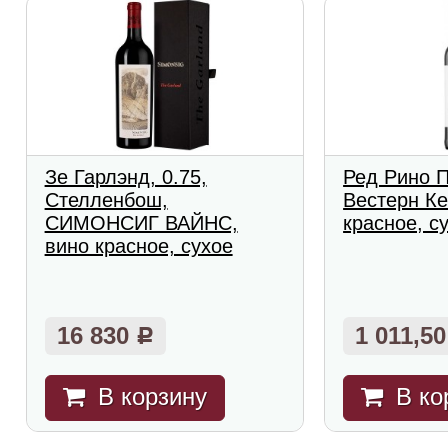
Зе Гарлэнд, 0.75,
Ред Рино 
Стелленбош,
Вестерн Ке
СИМОНСИГ ВАЙНС,
красное, с
вино красное, сухое
16 830
1 011,5
Р
В корзину
В ко