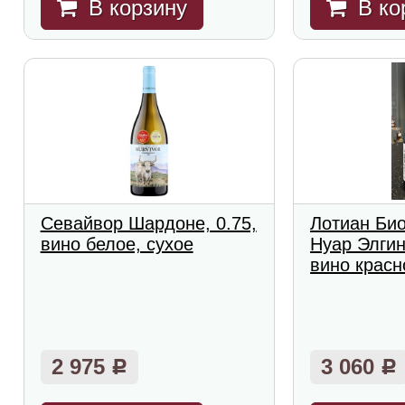
В корзину
В ко
Севайвор Шардоне, 0.75,
Лотиан Би
вино белое, сухое
Нуар Элгин
вино красн
2 975
3 060
Р
Р