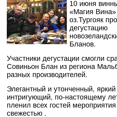
10 июня винны
«Магия Вина» 
оз.Тургояк пр
дегустацию
новозеландск
Бланов.
Участники дегустации смогли ср
Совиньон Блан из региона Маль
разных производителей.
Элегантный и утонченный, яркий
интригующий, по-настоящему лет
пленил всех гостей мероприятия
свежестью .