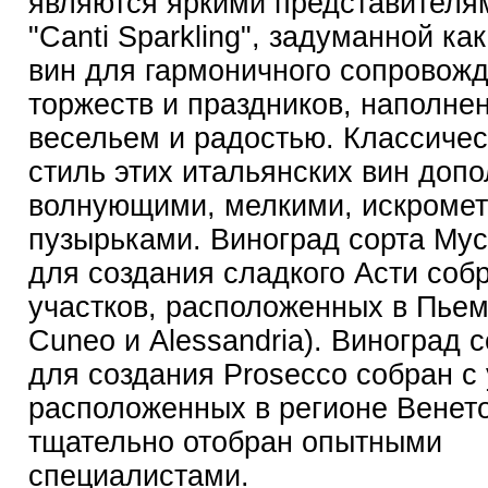
являются яркими представителя
"Canti Sparkling", задуманной ка
вин для гармоничного сопровож
торжеств и праздников, наполне
весельем и радостью. Классичес
стиль этих итальянских вин доп
волнующими, мелкими, искроме
пузырьками. Виноград сорта Мус
для создания сладкого Асти соб
участков, расположенных в Пьемо
Cuneo и Alessandria). Виноград 
для создания Prosecco собран с 
расположенных в регионе Венето
тщательно отобран опытными
специалистами.