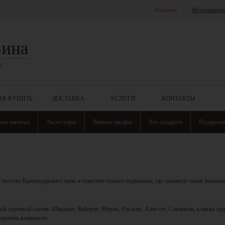
Новости
Мероприяти
Вина
к
АК КУПИТЬ
ДОСТАВКА
УСЛУГИ
КОНТАКТЫ
ные напитки
Аксессуары
Винные шкафы
Что подарить
Подарочн
поселке Краснодарского края и известен своими подвалами, где хранится самая больша
й сортовой состав: Шардоне, Каберне, Мерло, Рислинг, Алиготе, Совиньон, а также хра
уровень влажности.