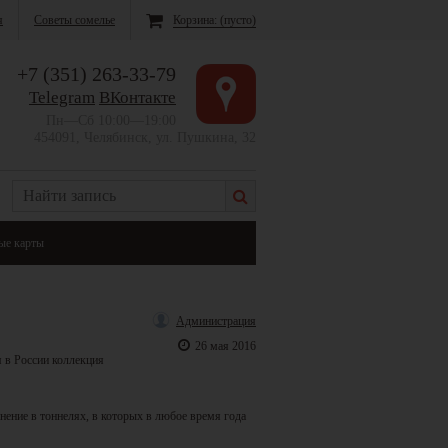
я
Советы сомелье
Корзина:
(пусто)
+7 (351) 263-33-79
Telegram
ВКонтакте
Пн—Сб 10:00—19:00
454091, Челябинск, ул. Пушкина, 32
ые карты
Администрация
26 мая 2016
я в России коллекция
нение в тоннелях, в которых в любое время года