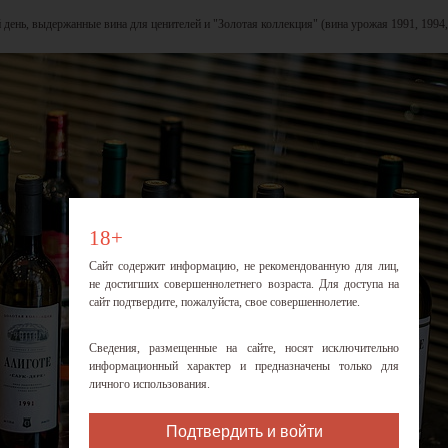
день, выдержанные вина для ценителей и "Золотая коллекция" (вина урожая 1991, 1994
18+
Сайт содержит информацию, не рекомендованную для лиц,
не достигших совершеннолетнего возраста. Для доступа на
сайт подтвердите, пожалуйста, свое совершеннолетие.
Сведения, размещенные на сайте, носят исключительно
информационный характер и предназначены только для
личного использования.
Подтвердить и войти