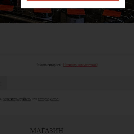
0 комментариев |
Написать комментарий
й
та,
зарегистрируйтесь
или
авторизуйтесь
МАГАЗИН