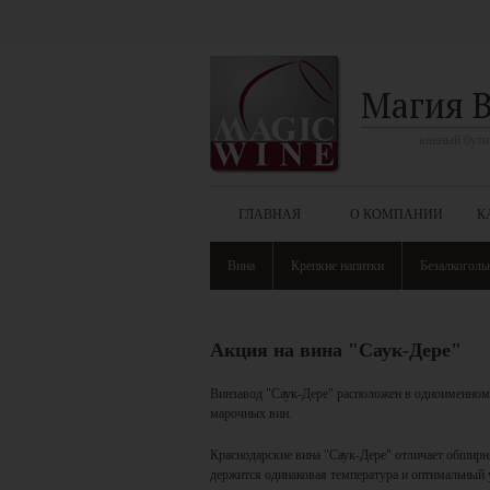
Магия 
винный бути
ГЛАВНАЯ
О КОМПАНИИ
К
Вина
Крепкие напитки
Безалкоголь
Акция на вина "Саук-Дере"
Винзавод "Саук-Дере" расположен в одноименном 
марочных вин.
Краснодарские вина "Саук-Дере" отличает обширны
держится одинаковая температура и оптимальный 