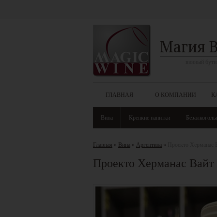
Магия 
винный бути
ГЛАВНАЯ
О КОМПАНИИ
К
Вина
Крепкие напитки
Безалкоголь
Главная
»
Вина
»
Аргентина
»
Проекто Херманас Ва
Проекто Херманас Вайт Б