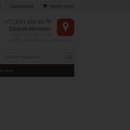
я
Советы сомелье
Корзина:
(пусто)
+7 (351) 263-33-79
Telegram
ВКонтакте
Пн—Сб 10:00—19:00
454091, Челябинск, ул. Пушкина, 32
ые карты