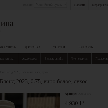
Валюта:
Новости
Мероприяти
Вина
к
АК КУПИТЬ
ДОСТАВКА
УСЛУГИ
КОНТАКТЫ
ные напитки
Аксессуары
Винные шкафы
Что подарить
Подарочн
йт Бленд 2023, 0.75, вино белое, сухое
ленд 2023, 0.75, вино белое, сухое
Артикул:
АА006196
4 930
Р