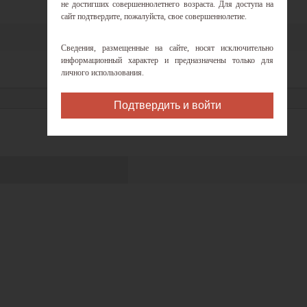
не достигших совершеннолетнего возраста. Для доступа на
сайт подтвердите, пожалуйста, свое совершеннолетие.
Сведения, размещенные на сайте, носят исключительно
информационный характер и предназначены только для
личного использования.
Нет
0.5
Подтвердить и войти
20