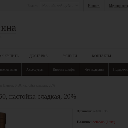
Валюта:
Новости
Мероприяти
Вина
к
АК КУПИТЬ
ДОСТАВКА
УСЛУГИ
КОНТАКТЫ
ные напитки
Аксессуары
Винные шкафы
Что подарить
Подарочн
э Вишня, 0.50, настойка сладкая, 20%
0, настойка сладкая, 20%
Артикул:
АА005635
Наличие:
осталось (1 шт.)