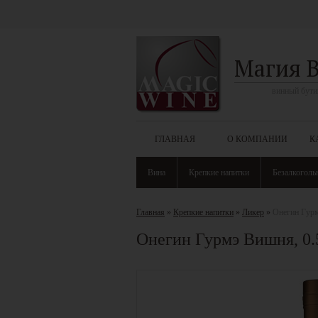
Магия 
винный бути
ГЛАВНАЯ
О КОМПАНИИ
К
Вина
Крепкие напитки
Безалкоголь
Главная
»
Крепкие напитки
»
Ликер
»
Онегин Гурм
Онегин Гурмэ Вишня, 0.5