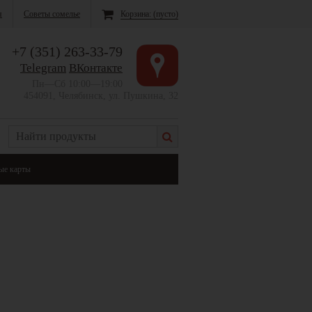
я
Советы сомелье
Корзина:
(пусто)
+7 (351) 263-33-79
Telegram
ВКонтакте
Пн—Сб 10:00—19:00
454091, Челябинск, ул. Пушкина, 32
ые карты