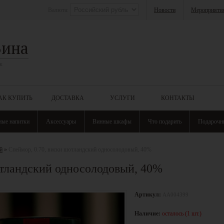
Валюта:
Новости
Мероприяти
Вина
к
АК КУПИТЬ
ДОСТАВКА
УСЛУГИ
КОНТАКТЫ
ные напитки
Аксессуары
Винные шкафы
Что подарить
Подарочн
й
»
Спеймор, 0.70, виски шотландский односолодовый, 40%
отландский односолодовый, 40%
Артикул:
АА004399
Наличие:
осталось (1 шт.)