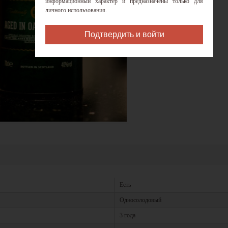
информационный характер и предназначены только для
личного использования.
Подтвердить и войти
Есть
Односолодовый
3 года