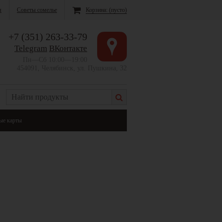
я
Советы сомелье
Корзина:
(пусто)
+7 (351) 263-33-79
Telegram
ВКонтакте
Пн—Сб 10:00—19:00
454091, Челябинск, ул. Пушкина, 32
ые карты