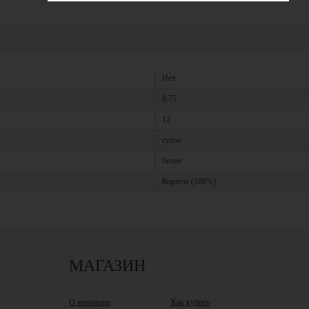
Нет
0.75
12
сухое
белое
Кортезе (100%)
МАГАЗИН
О компании
Как купить