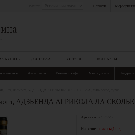
Валюта:
Новости
Мероприяти
Вина
к
АК КУПИТЬ
ДОСТАВКА
УСЛУГИ
КОНТАКТЫ
ные напитки
Аксессуары
Винные шкафы
Что подарить
Подарочн
ави, 0.75, Пьемонт, АДЗЬЕНДА АГРИКОЛА ЛА СКОЛЬКА, вино белое, сухое
Пьемонт, АДЗЬЕНДА АГРИКОЛА ЛА СКОЛЬКА,
Артикул:
АА005519
Наличие:
осталось (1 шт.)