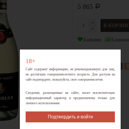
5 865
Р
В избранное
К сравнени
Категория:
Пьемонт
18+
Поделиться:
Сайт содержит информацию, не рекомендованную для лиц,
не достигших совершеннолетнего возраста. Для доступа на
сайт подтвердите, пожалуйста, свое совершеннолетие.
Сведения, размещенные на сайте, носят исключительно
информационный характер и предназначены только для
личного использования.
Подтвердить и войти