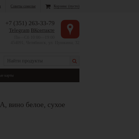
я
Советы сомелье
Корзина:
(пусто)
+7 (351) 263-33-79
Telegram
ВКонтакте
Пн—Сб 10:00—19:00
454091, Челябинск, ул. Пушкина, 32
ые карты
 вино белое, сухое