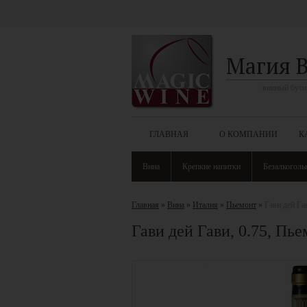
Магия 
винный бути
ГЛАВНАЯ
О КОМПАНИИ
К
Вина
Крепкие напитки
Безалкоголь
Главная
»
Вина
»
Италия
»
Пьемонт
»
Гави дей Г
Гави дей Гави, 0.75, 