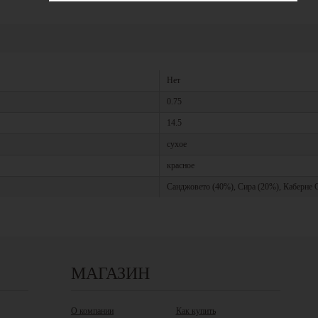
Нет
0.75
14.5
сухое
красное
Санджовето (40%), Сира (20%), Каберне 
МАГАЗИН
О компании
Как купить