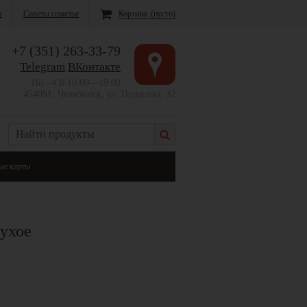
я
Советы сомелье
Корзина:
(пусто)
+7 (351) 263-33-79
Telegram
ВКонтакте
Пн—Сб 10:00—19:00
454091, Челябинск, ул. Пушкина, 32
ые карты
сухое