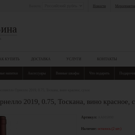
Валюта:
Новости
Мероприяти
Вина
к
АК КУПИТЬ
ДОСТАВКА
УСЛУГИ
КОНТАКТЫ
ные напитки
Аксессуары
Винные шкафы
Что подарить
Подарочн
ссинелло Орнелло 2019, 0.75, Тоскана, вино красное, сухое
нелло 2019, 0.75, Тоскана, вино красное, 
Артикул:
АА005890
Наличие:
осталось (2 шт.)