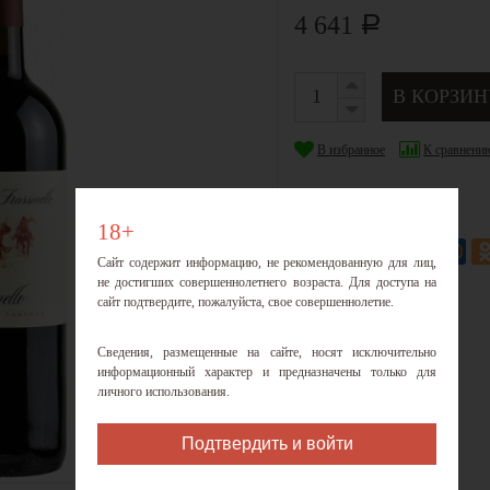
4 641
Р
В избранное
К сравнени
Категория:
Тоскана
18+
Поделиться:
Сайт содержит информацию, не рекомендованную для лиц,
не достигших совершеннолетнего возраста. Для доступа на
сайт подтвердите, пожалуйста, свое совершеннолетие.
Сведения, размещенные на сайте, носят исключительно
информационный характер и предназначены только для
личного использования.
Подтвердить и войти