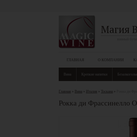
Магия 
винный бути
ГЛАВНАЯ
О КОМПАНИИ
К
Вина
Крепкие напитки
Безалкоголь
Главная
»
Вина
»
Италия
»
Тоскана
»
Рокка ди Фра
Рокка ди Фрассинелло Ор